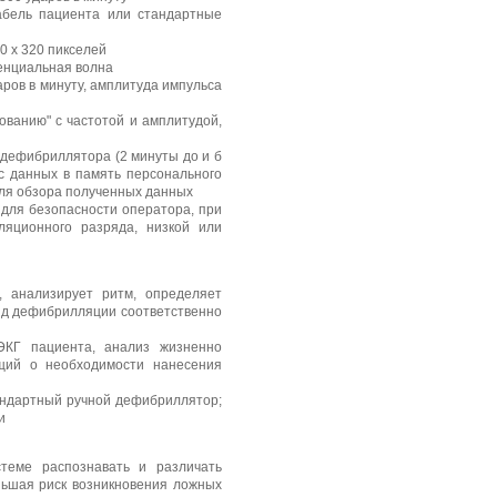
абель пациента или стандартные
0 х 320 пикселей
енциальная волна
ров в минуту, амплитуда импульса
ованию" с частотой и амплитудой,
дефи­бриллятора (2 минуты до и б
с данных в память персонального
для обзора полученных данных
и для безопасности оператора, при
ляционного разряда, низкой или
 анализирует ритм, определяет
д дефибрилляции соответст­венно
ЭКГ пациента, анализ жизненно
ющий о необходимости нанесения
андартный ручной дефибриллятор;
и
­теме распознавать и различать
ьшая риск возникнове­ния ложных