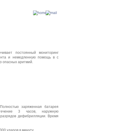
жба
Контактная информация
чивает постоянный мониторинг
ента и немед­ленную помощь в с
о опас­ных аритмий.
 Полностью заряженная батарея
течение 3 часов, наружную
б разрядов дефибрилляции. Время
300 ударов в минуту