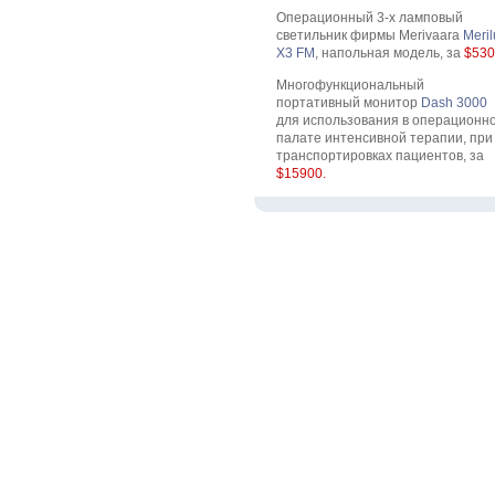
Операционный 3-х ламповый
светильник фирмы Merivaara
Meril
X3 FM
, напольная модель, за
$530
Многофункциональный
портативный монитор
Dash 3000
для использования в операционно
палате интенсивной терапии, при
транспортировках пациентов, за
$15900.