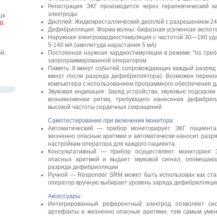
Регистрация ЭКГ производится через терапевтический к
электроды
ux
Дисплей: Жидкокристаллический дисплей с разрешением 24
0.
Дефибрилляция. Форма волны: бифазная усеченная экспот
Наружная электрокардиостимуляция с частотой 30—180 уда­
5-140 мА (амплитуда нарас­тания 5 мА)
й,
Постоянная наужная кардиостимуляция в режиме "по тре­б
запрограммированной оператором
Память: 8 минут событий, сопровождающих каждый разряд 
минут после разряда дефиб­риллятора). Возможен перено
компь­ютера с использованием программного обеспечения 
Звуковая индикация: Заряд устройства, звуковые подсказк
возникновении ритма, требующего нанесе­ния дефибрил
высокой ча­стоты сердечных сокращений
Самотестирование при включении монитора:
Автоматический — прибор мониторирует ЭКГ пациента,
жизненно опасные аритмии и автоматически наносит разря
настройкам оператора для каждого пациента
Консультативный — прибор осуществляет мониторинг 
опасных аритмий и выдает зву­ковой сигнал, оповеща
разряда дефибрилляции
Ручной — Responder SRM может быть использован как ст
оператор вручную вы­бирает уровень заряда дефибрилляци
Аксессуары:
Интегрированный референтный электрод позволяет сис
артефакты и жизненно опасные аритмии, тем самым умен