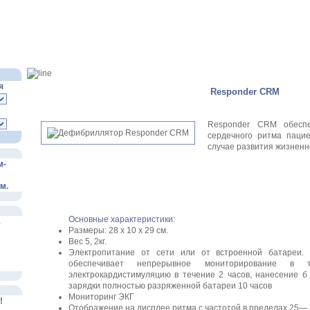
Каталог медоборудования
Комплексные проекты
Склад
Сервисная слу
я
Responder CRM
Responder CRM обеспе
сердечного ритма паци
случае развития жизненн
м-
м.
Основные характеристики:
а
Размеры: 28 х 10 х 29 см.
Вес 5, 2кг.
Электропитание от сети или от встроенной батареи.
обеспечивает непрерывное мониторирование в 
электрокардистимуляцию в течение 2 часов, нанесение 
зарядки полностью разряженной батареи 10 часов
Мониторинг ЭКГ
!
Отображение на дисплее ритма с частотой в пределах 25— 